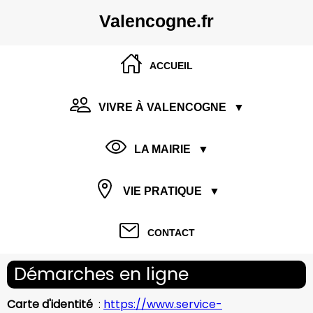
Valencogne.fr
ACCUEIL
VIVRE À VALENCOGNE
VIVRE À VALENCOGNE
▼
▲
LA MAIRIE
LA MAIRIE
▼
▲
VIE PRATIQUE
VIE PRATIQUE
▼
▲
CONTACT
Démarches en ligne
Carte d'identité
:
https://www.service-